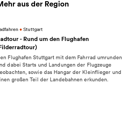
Mehr aus der Region
eitere Informationen zu Radtour - Rund um den Flugh
adfahren
•
Stuttgart
adtour - Rund um den Flughafen
Filderradtour)
en Flughafen Stuttgart mit dem Fahrrad umrunden
nd dabei Starts und Landungen der Flugzeuge
eobachten, sowie das Hangar der Kleinflieger und
inen großen Teil der Landebahnen erkunden.