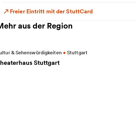
Freier Eintritt mit der StuttCard
Mehr aus der Region
eitere Informationen zu Theaterhaus Stuttgart
ultur & Sehenswürdigkeiten
•
Stuttgart
heaterhaus Stuttgart