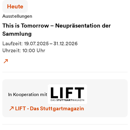
Zeitpunkt der Veranstaltung:
Heute
Ausstellungen
This is Tomorrow – Neupräsentation der
Sammlung
Laufzeit: 19.07.2025 – 31.12.2026
Uhrzeit: 10:00 Uhr
Zum Event: This is Tomorrow – Neupräsentation 
In Kooperation mit
LIFT - Das Stuttgartmagazin
LIFT - Das Stuttgartmagazin