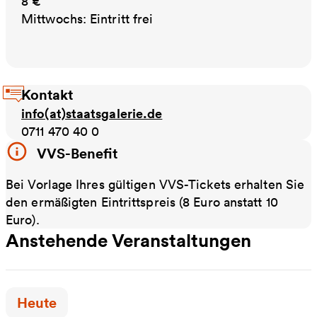
8 €
Mittwochs: Eintritt frei
Kontakt
info(at)staatsgalerie.de
0711 470 40 0
VVS-Benefit
Bei Vorlage Ihres gültigen VVS-Tickets erhalten Sie
den ermäßigten Eintrittspreis (8 Euro anstatt 10
Euro).
Anstehende Veranstaltungen
Zeitpunkt der Veranstaltung:
Heute