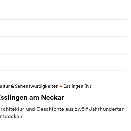
eitere Informationen zu Esslingen am Neckar
ultur & Sehenswürdigkeiten
•
Esslingen (N)
Esslingen am Neckar
rchitektur und Geschichte aus zwölf Jahrhunderten
ntdecken!