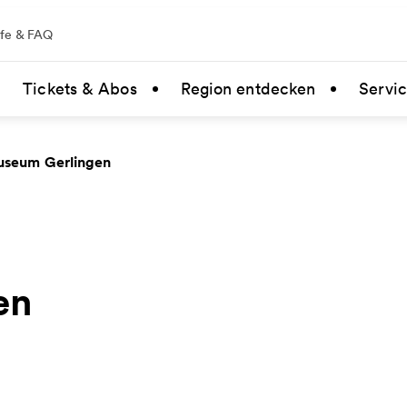
lfe & FAQ
Tickets & Abos
Region entdecken
Servi
useum Gerlingen
en