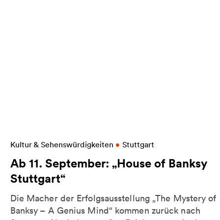
Weitere Informationen zu Ab 11. September: „Hous
Kultur & Sehenswürdigkeiten
•
Stuttgart
Ab 11. September: „House of Banksy
Stuttgart“
Die Macher der Erfolgsausstellung „The Mystery of
Banksy – A Genius Mind“ kommen zurück nach