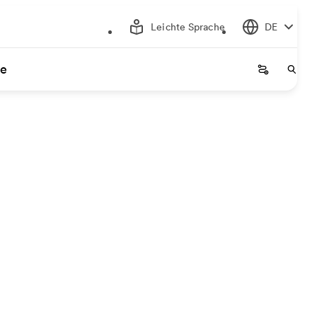
Leichte Sprache
DE
ce
Startseite
Start