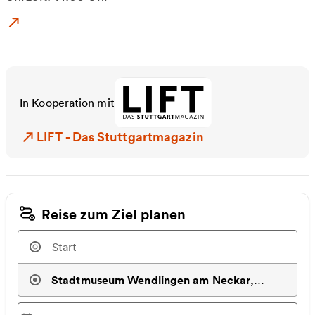
Zum Event: Zwischen Verlust und Neubeginn
In Kooperation mit
LIFT - Das Stuttgartmagazin
LIFT - Das Stuttgartmagazin
Reise zum Ziel planen
Stadtmuseum Wendlingen am Neckar
,
Wendlingen