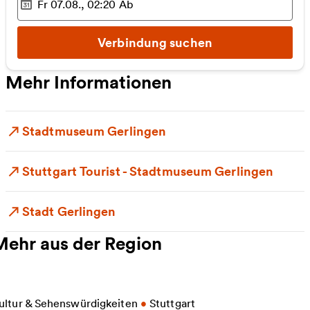
Fr 07.08., 02:20
Ab
Ausgewählter Zeitpunkt
:
Verbindung suchen
Mehr Informationen
Stadtmuseum Gerlingen
Stuttgart Tourist - Stadtmuseum Gerlingen
Stadt Gerlingen
Mehr aus der Region
eitere Informationen zu Landesmuseum Württembe
ultur & Sehenswürdigkeiten
•
Stuttgart