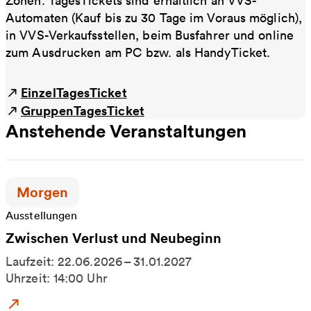
Zonen. TagesTickets sind erhältlich an VVS-
Automaten (Kauf bis zu 30 Tage im Voraus möglich),
in VVS-Verkaufsstellen, beim Busfahrer und online
zum Ausdrucken am PC bzw. als HandyTicket.
EinzelTagesTicket
GruppenTagesTicket
Anstehende Veranstaltungen
Zeitpunkt der Veranstaltung:
Morgen
Ausstellungen
Zwischen Verlust und Neubeginn
Laufzeit: 22.06.2026 – 31.01.2027
Uhrzeit: 14:00 Uhr
Zum Event: Zwischen Verlust und Neubeginn