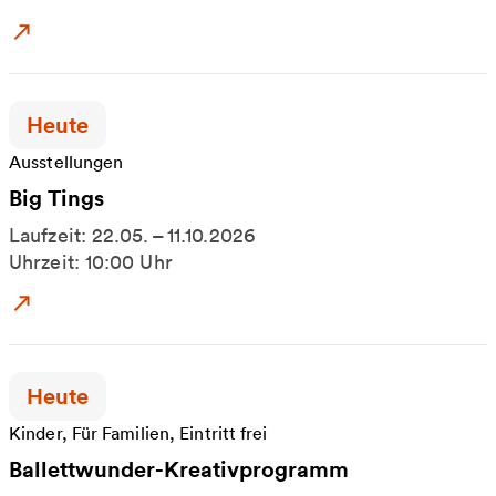
Zum Event: Ballettwunder
Zeitpunkt der Veranstaltung:
Heute
Ausstellungen
Big Tings
Laufzeit: 22.05. – 11.10.2026
Uhrzeit: 10:00 Uhr
Zum Event: Big Tings
Zeitpunkt der Veranstaltung:
Heute
Kinder, Für Familien, Eintritt frei
Ballettwunder-Kreativprogramm