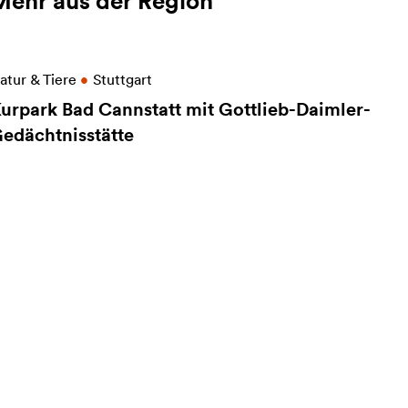
Mehr aus der Region
eitere Informationen zu Kurpark Bad Cannstatt mit 
atur & Tiere
•
Stuttgart
urpark Bad Cannstatt mit Gottlieb-Daimler-
edächtnisstätte