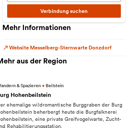
Verbindung suchen
Mehr Informationen
Website Messelberg-Sternwarte Donzdorf
Mehr aus der Region
eitere Informationen zu Burg Hohenbeilstein
andern & Spazieren
•
Beilstein
urg Hohenbeilstein
er ehemalige wildromantische Burggraben der Burg
ohenbeilstein beherbergt heute die Burgfalknerei
ohenbeilstein, eine private Greifvogelwarte, Zucht-
nd Rehabilitierungsstation.