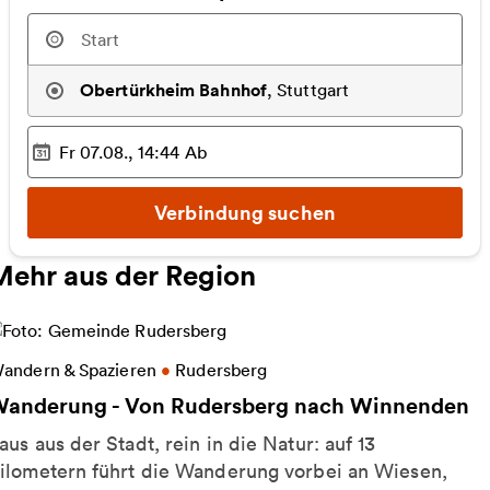
Obertürkheim Bahnhof
,
Stuttgart
Fr 07.08., 14:44
Ab
Ausgewählter Zeitpunkt
:
Verbindung suchen
Mehr aus der Region
eitere Informationen zu Wanderung - Von Rudersb
andern & Spazieren
•
Rudersberg
anderung - Von Rudersberg nach Winnenden
aus aus der Stadt, rein in die Natur: auf 13
ilometern führt die Wanderung vorbei an Wiesen,