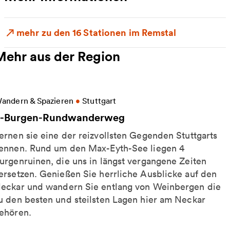
mehr zu den 16 Stationen im Remstal
Mehr aus der Region
eitere Informationen zu 4-Burgen-Rundwanderweg
andern & Spazieren
•
Stuttgart
-Burgen-Rundwanderweg
ernen sie eine der reizvollsten Gegenden Stuttgarts
ennen. Rund um den Max-Eyth-See liegen 4
urgenruinen, die uns in längst vergangene Zeiten
ersetzen. Genießen Sie herrliche Ausblicke auf den
eckar und wandern Sie entlang von Weinbergen die
u den besten und steilsten Lagen hier am Neckar
ehören.