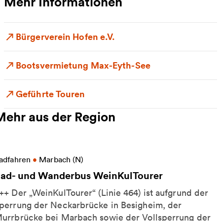
Mehr Informationen
Bürgerverein Hofen e.V.
Bootsvermietung Max-Eyth-See
Geführte Touren
Mehr aus der Region
eitere Informationen zu Rad- und Wanderbus WeinK
adfahren
•
Marbach (N)
ad- und Wanderbus WeinKulTourer
++ Der „WeinKulTourer“ (Linie 464) ist aufgrund der
perrung der Neckarbrücke in Besigheim, der
urrbrücke bei Marbach sowie der Vollsperrung der