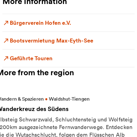
More Information
Bürgerverein Hofen e.V.
Bootsvermietung Max-Eyth-See
Geführte Touren
More from the region
ore information on Wanderkreuz des Südens
andern & Spazieren
•
Waldshut-Tiengen
anderkreuz des Südens
lbsteig Schwarzwald, Schluchtensteig und Wolfsteig
 200km ausgezeichnete Fernwanderwege. Entdecken
ie die Wutachschlucht, folgen dem Flüsschen Alb