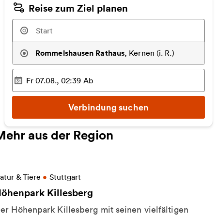
Reise zum Ziel planen
Rommelshausen Rathaus
,
Kernen (i. R.)
Fr 07.08., 02:39
Ab
Ausgewählter Zeitpunkt
:
Verbindung suchen
Mehr aus der Region
eitere Informationen zu Höhenpark Killesberg
atur & Tiere
•
Stuttgart
öhenpark Killesberg
er Höhenpark Killesberg mit seinen vielfältigen