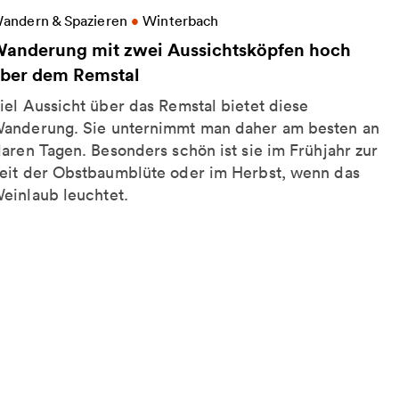
eitere Informationen zu Wanderung mit zwei Aussi
andern & Spazieren
•
Winterbach
anderung mit zwei Aussichtsköpfen hoch
ber dem Remstal
iel Aussicht über das Remstal bietet diese
anderung. Sie unternimmt man daher am besten an
laren Tagen. Besonders schön ist sie im Frühjahr zur
eit der Obstbaumblüte oder im Herbst, wenn das
einlaub leuchtet.