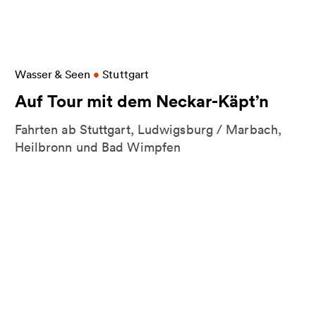
Weitere Informationen zu Auf Tour mit dem Necka
Wasser & Seen
•
Stuttgart
Auf Tour mit dem Neckar-Käpt’n
Fahrten ab Stuttgart, Ludwigsburg / Marbach,
Heilbronn und Bad Wimpfen