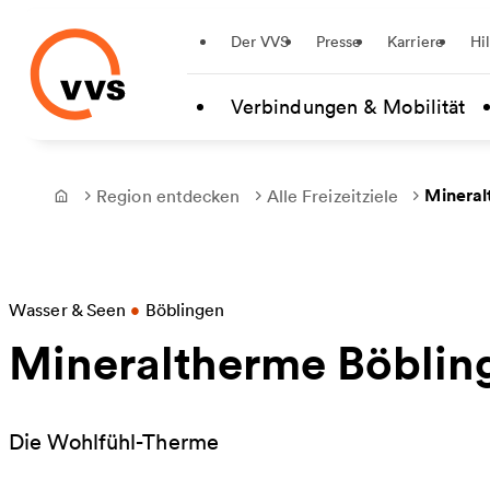
Startseite
Der VVS
Presse
Karriere
Hi
Zum Hauptinhalt springen
Verbindungen & Mobilität
Mineral
Region entdecken
Alle Freizeitziele
Frontpage
Wasser & Seen
•
Böblingen
Mineraltherme Böblin
Die Wohlfühl-Therme