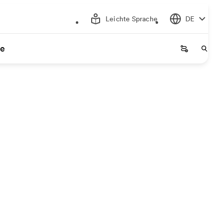
Leichte Sprache
DE
ce
Startseite
Start