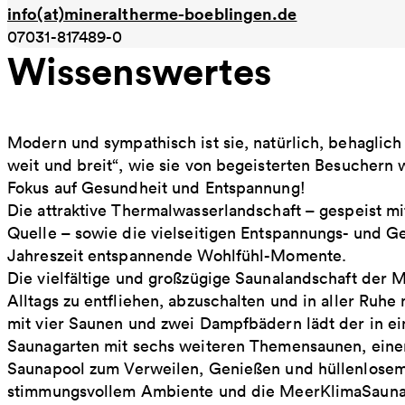
info(at)mineraltherme-boeblingen.de
07031-817489-0
Wissenswertes
Modern und sympathisch ist sie, natürlich, behaglic
weit und breit“, wie sie von begeisterten Besucher
Fokus auf Gesundheit und Entspannung!
Die attraktive Thermalwasserlandschaft – gespeist m
Quelle – sowie die vielseitigen Entspannungs- und 
Jahreszeit entspannende Wohlfühl-Momente.
Die vielfältige und großzügige Saunalandschaft der M
Alltags zu entfliehen, abzuschalten und in aller Ruh
mit vier Saunen und zwei Dampfbädern lädt der in e
Saunagarten mit sechs weiteren Themensaunen, ein
Saunapool zum Verweilen, Genießen und hüllenlosem
stimmungsvollem Ambiente und die MeerKlimaSauna mi