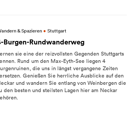
eitere Informationen zu 4-Burgen-Rundwanderweg
andern & Spazieren
•
Stuttgart
4-Burgen-Rundwanderweg
ernen sie eine der reizvollsten Gegenden Stuttgarts
ennen. Rund um den Max-Eyth-See liegen 4
urgenruinen, die uns in längst vergangene Zeiten
ersetzen. Genießen Sie herrliche Ausblicke auf den
eckar und wandern Sie entlang von Weinbergen die
u den besten und steilsten Lagen hier am Neckar
ehören.