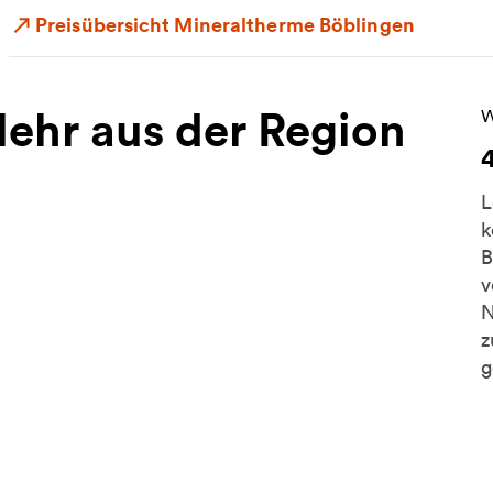
Preisübersicht Mineraltherme Böblingen
ehr aus der Region
W
W
L
k
B
v
N
z
g