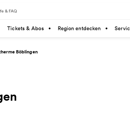
lfe & FAQ
Tickets & Abos
Region entdecken
Servi
therme Böblingen
gen