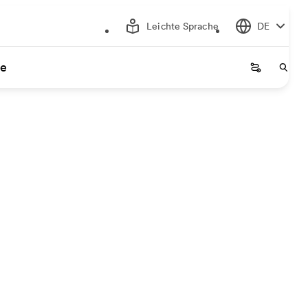
Leichte Sprache
DE
ce
Startseite
Start