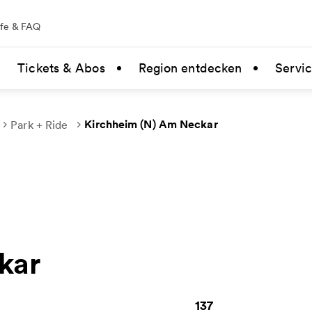
lfe & FAQ
Tickets & Abos
Region entdecken
Servi
Kirchheim (N) Am Neckar
Park + Ride
kar
137