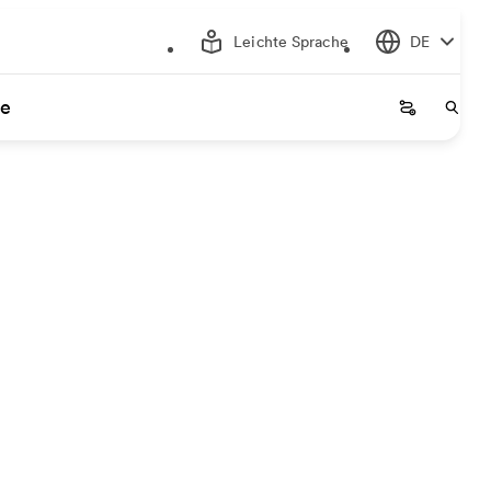
Leichte Sprache
DE
ce
Startseite
Start