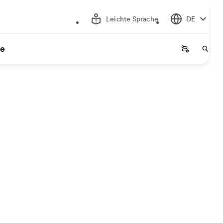
Leichte Sprache
DE
ce
Startseite
Start