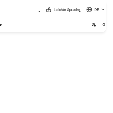
Leichte Sprache
DE
ce
Startseite
Start