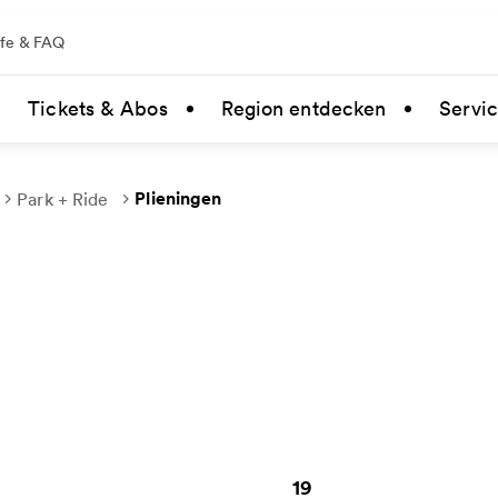
lfe & FAQ
Tickets & Abos
Region entdecken
Servi
Plieningen
Park + Ride
19