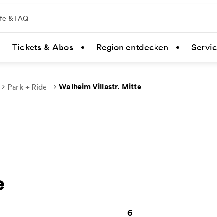
lfe & FAQ
Tickets & Abos
Region entdecken
Servi
Walheim Villastr. Mitte
Park + Ride
e
6