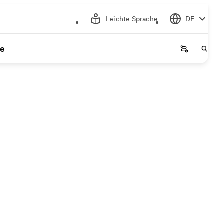
Leichte Sprache
DE
ce
Startseite
Start