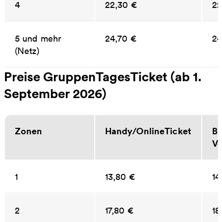
4
22,30 €
22
5 und mehr
24,70 €
24
(Netz)
Preise GruppenTagesTicket (ab 1.
September 2026)
Zonen
Handy/OnlineTicket
Bu
Ve
1
13,80 €
14
2
17,80 €
18