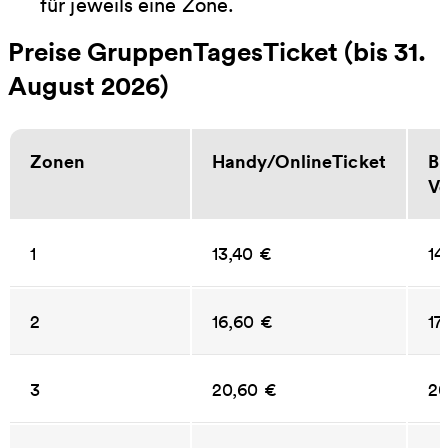
für jeweils eine Zone.
Preise GruppenTagesTicket (bis 31.
August 2026)
Zonen
Handy/OnlineTicket
Bu
Ve
1
13,40 €
14
2
16,60 €
17
3
20,60 €
20