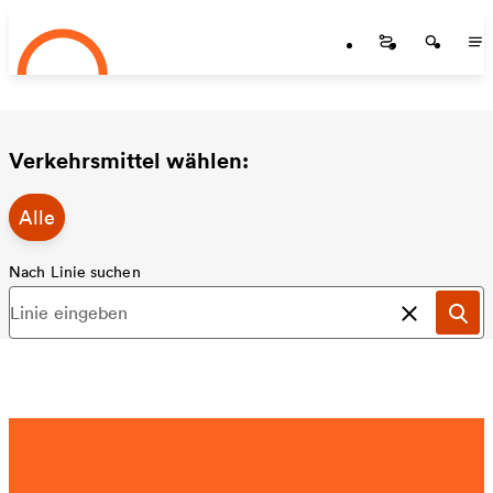
Startseite
Zum Hauptinhalt springen
Startseite
Startse
St
Verkehrsmittel wählen:
Alle
Nach Linie suchen
Suche a
Suc