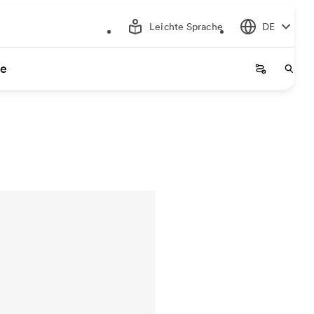
Leichte Sprache
DE
ce
Startseite
Start