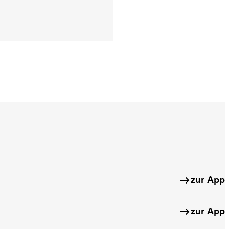
schicken
he abschicken
zur App
zur App