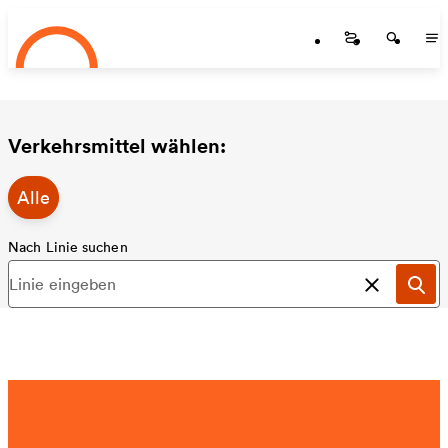
Startseite
Zum Hauptinhalt springen
Startseite
Startse
St
Verkehrsmittel wählen:
Alle
Nach Linie suchen
Suche a
Suc