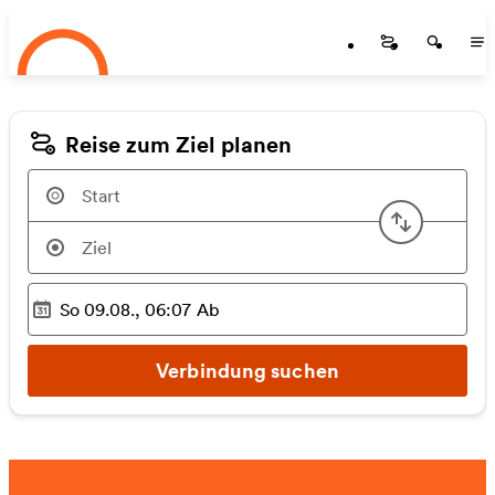
Startseite
Zum Hauptinhalt springen
Startseite
Startse
St
Reise zum Ziel planen
Start u
So 09.08., 06:07
Ab
Ausgewählter Zeitpunkt
:
Verbindung suchen