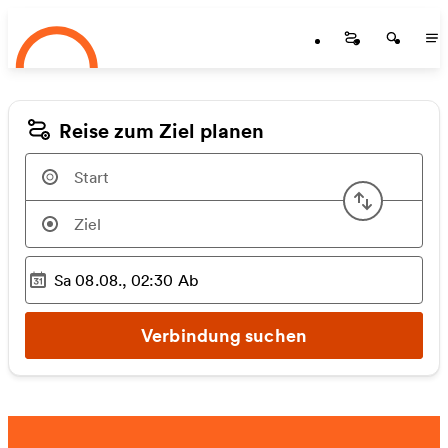
Startseite
Zum Hauptinhalt springen
Startseite
Startse
St
Reise zum Ziel planen
Start u
Sa 08.08., 02:30
Ab
Ausgewählter Zeitpunkt
:
Verbindung suchen