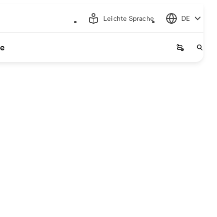
Leichte Sprache
DE
ce
Startseite
Start