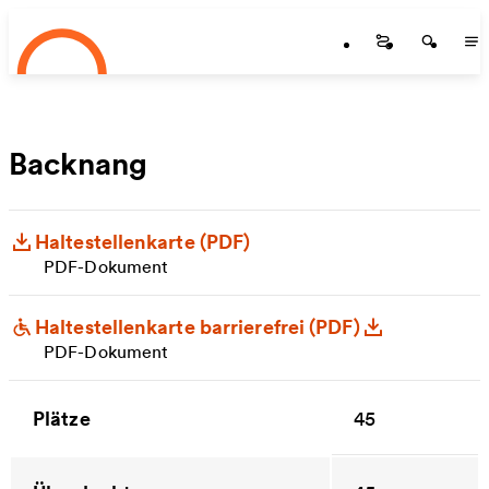
Startseite
Zum Hauptinhalt springen
Startseite
Startse
St
Backnang
Haltestellenkarte (PDF)
PDF-Dokument
Haltestellenkarte barrierefrei (PDF)
PDF-Dokument
Plätze
45