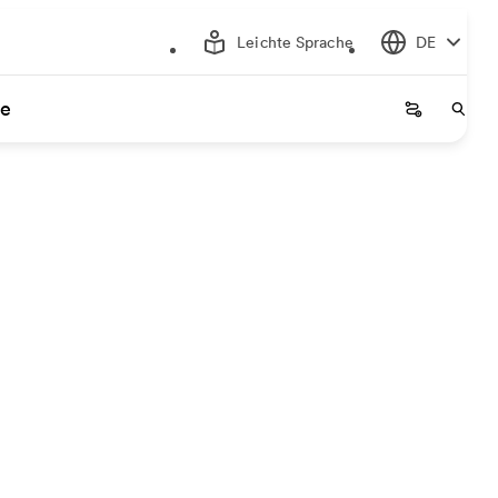
Leichte Sprache
DE
ce
Startseite
Start