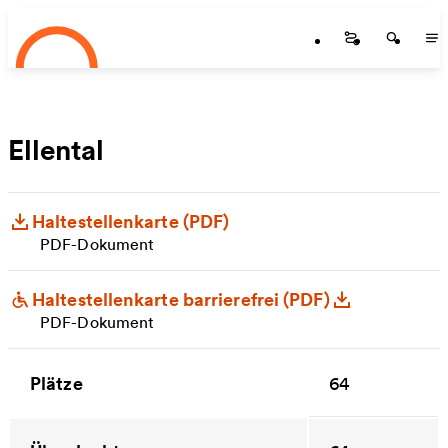
Startseite
Zum Hauptinhalt springen
Startseite
Startse
St
Ellental
Haltestellenkarte (PDF)
PDF-Dokument
Haltestellenkarte barrierefrei (PDF)
PDF-Dokument
Plätze
64