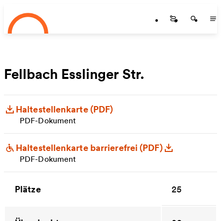
Startseite
Zum Hauptinhalt springen
Startseite
Startse
St
Fellbach Esslinger Str.
Haltestellenkarte (PDF)
PDF-Dokument
Haltestellenkarte barrierefrei (PDF)
PDF-Dokument
Plätze
25