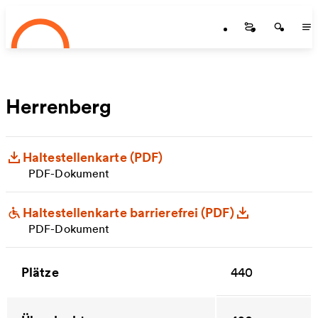
Startseite
Zum Hauptinhalt springen
Startseite
Startse
St
Herrenberg
Haltestellenkarte (PDF)
PDF-Dokument
Haltestellenkarte barrierefrei (PDF)
PDF-Dokument
Plätze
440