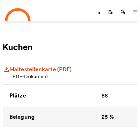
Startseite
Zum Hauptinhalt springen
Startseite
Startse
St
Kuchen
Haltestellenkarte (PDF)
PDF-Dokument
Plätze
88
Belegung
25 %