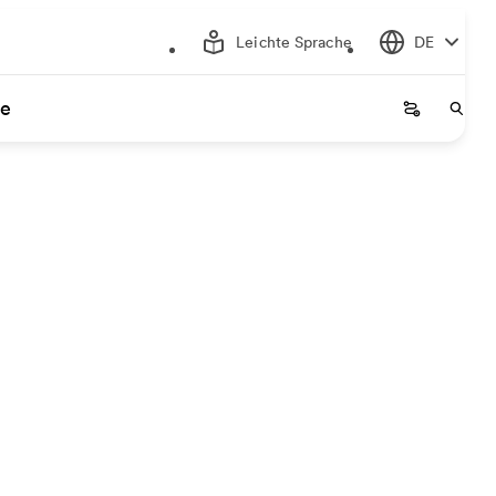
Leichte Sprache
DE
ce
Startseite
Start