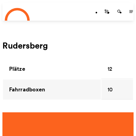
Startseite
Zum Hauptinhalt springen
Startseite
Startse
St
Rudersberg
Plätze
12
Fahrradboxen
10