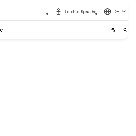
Leichte Sprache
DE
ce
Startseite
Start