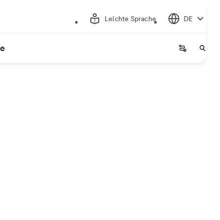
Leichte Sprache
DE
ce
Startseite
Start