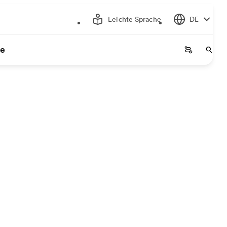
Leichte Sprache
DE
ce
Startseite
Start