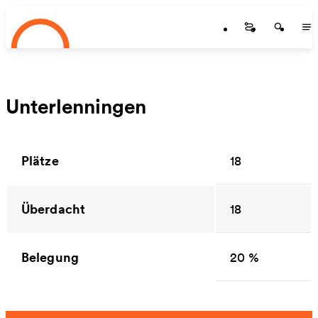
Startseite
Zum Hauptinhalt springen
Startseite
Startse
St
Unterlenningen
Plätze
18
Überdacht
18
Belegung
20 %