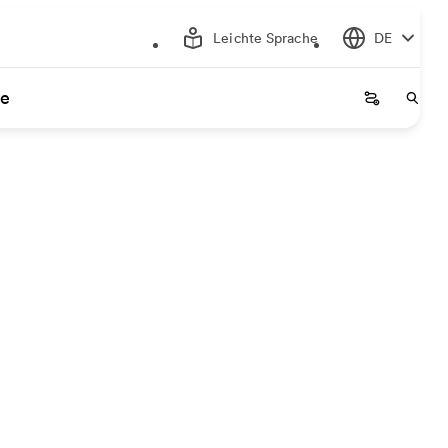
Leichte Sprache
DE
ce
Startseite
Start