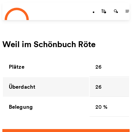
Startseite
Zum Hauptinhalt springen
Startseite
Startse
St
Weil im Schönbuch Röte
Plätze
26
Überdacht
26
Belegung
20 %