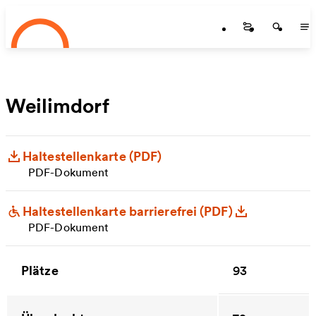
Startseite
Zum Hauptinhalt springen
Startseite
Startse
St
Weilimdorf
Haltestellenkarte (PDF)
PDF-Dokument
Haltestellenkarte barrierefrei (PDF)
PDF-Dokument
Plätze
93