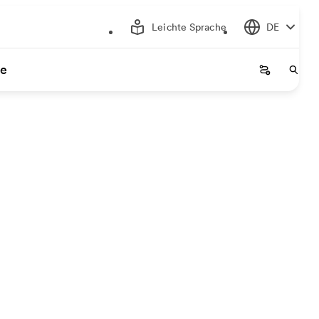
Leichte Sprache
DE
ce
Startseite
Start