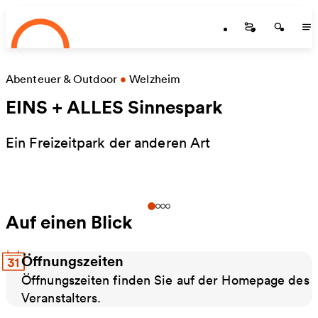
Startseite
Zum Hauptinhalt springen
Startseite
Startse
St
Abenteuer & Outdoor
•
Welzheim
EINS + ALLES Sinnespark
Ein Freizeitpark der anderen Art
Auf einen Blick
Öffnungszeiten
Öffnungszeiten finden Sie auf der Homepage des
Veranstalters.