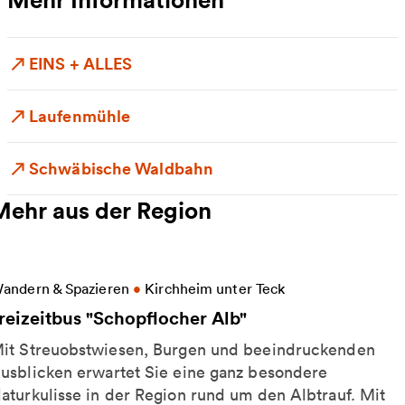
EINS + ALLES
Laufenmühle
Schwäbische Waldbahn
Mehr aus der Region
eitere Informationen zu Freizeitbus "Schopflocher A
andern & Spazieren
•
Kirchheim unter Teck
reizeitbus "Schopflocher Alb"
it Streuobstwiesen, Burgen und beeindruckenden
usblicken erwartet Sie eine ganz besondere
aturkulisse in der Region rund um den Albtrauf. Mit