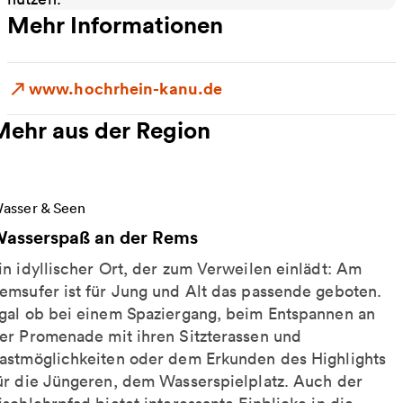
Mehr Informationen
www.hochrhein-kanu.de
Mehr aus der Region
eitere Informationen zu Wasserspaß an der Rems
asser & Seen
asserspaß an der Rems
in idyllischer Ort, der zum Verweilen einlädt: Am
emsufer ist für Jung und Alt das passende geboten.
gal ob bei einem Spaziergang, beim Entspannen an
er Promenade mit ihren Sitzterassen und
astmöglichkeiten oder dem Erkunden des Highlights
ür die Jüngeren, dem Wasserspielplatz. Auch der