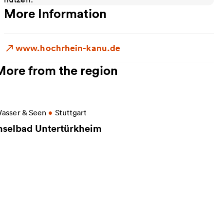
More Information
www.hochrhein-kanu.de
More from the region
ore information on Inselbad Untertürkheim
asser & Seen
•
Stuttgart
nselbad Untertürkheim