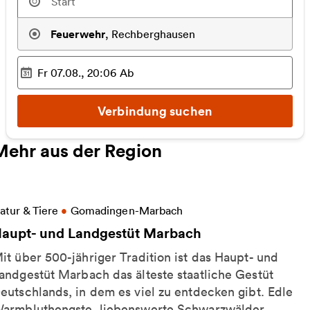
Feuerwehr
,
Rechberghausen
Fr 07.08., 20:06
Ab
Ausgewählter Zeitpunkt
:
Verbindung suchen
Mehr aus der Region
eitere Informationen zu Haupt- und Landgestüt Ma
atur & Tiere
•
Gomadingen-Marbach
aupt- und Landgestüt Marbach
it über 500-jähriger Tradition ist das Haupt- und
andgestüt Marbach das älteste staatliche Gestüt
eutschlands, in dem es viel zu entdecken gibt. Edle
armbluthengste, liebenswerte Schwarzwälder