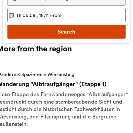
Th 06.08., 18:11
From
Selected time
:
Search
More from the region
ore information on Wanderung "Albtraufgänger" (Et
andern & Spazieren
•
Wiesensteig
anderung "Albtraufgänger" (Etappe 1)
iese Etappe des Fernwanderweges "Albtraufgänger"
eeindruckt durch eine atemberaubende Sicht und
esticht durch die historischen Fachwerkhäuser in
iesensteig, den Filsursprung und die Burgruine
eußenstein.