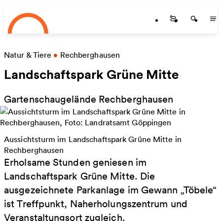
Startseite
Skip to main content
Startseite
Startse
St
Natur & Tiere
•
Rechberghausen
Landschaftspark Grüne Mitte
Gartenschaugelände Rechberghausen
Aussichtsturm im Landschaftspark Grüne Mitte in
Rechberghausen
Erholsame Stunden geniesen im
Landschaftspark Grüne Mitte. Die
ausgezeichnete Parkanlage im Gewann „Töbele“
ist Treffpunkt, Naherholungszentrum und
Veranstaltungsort zugleich.