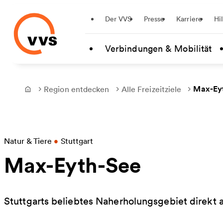
Startseite
Der VVS
Presse
Karriere
Hi
Zum Hauptinhalt springen
Verbindungen & Mobilität
Max-Ey
Region entdecken
Alle Freizeitziele
Frontpage
Natur & Tiere
•
Stuttgart
Max-Eyth-See
Stuttgarts beliebtes Naherholungsgebiet direkt