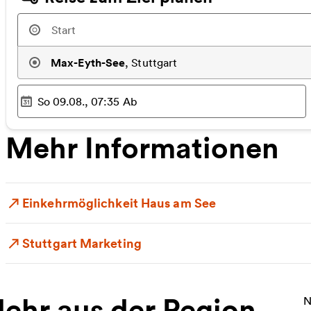
Max-Eyth-See
,
Stuttgart
So 09.08., 07:35
Ab
Ausgewählter Zeitpunkt
:
Mehr Informationen
Einkehrmöglichkeit Haus am See
Stuttgart Marketing
ehr aus der Region
W
N