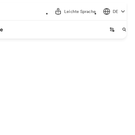
Leichte Sprache
DE
ce
Startseite
Start