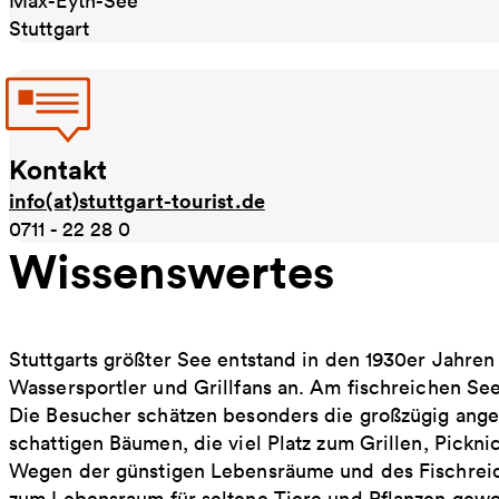
Max-Eyth-See
Stuttgart
Kontakt
info(at)stuttgart-tourist.de
0711 - 22 28 0
Wissenswertes
Stuttgarts größter See entstand in den 1930er Jahre
Wassersportler und Grillfans an. Am fischreichen Se
Die Besucher schätzen besonders die großzügig ange
schattigen Bäumen, die viel Platz zum Grillen, Pickni
Wegen der günstigen Lebensräume und des Fischreich
zum Lebensraum für seltene Tiere und Pflanzen gewor