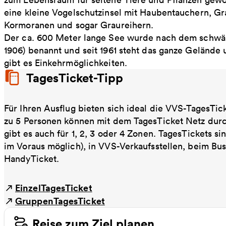
eine kleine Vogelschutzinsel mit Haubentauchern, G
Kormoranen und sogar Graureihern.
Der ca. 600 Meter lange See wurde nach dem schwäbi
1906) benannt und seit 1961 steht das ganze Gelände
gibt es Einkehrmöglichkeiten.
TagesTicket-Tipp
Für Ihren Ausflug bieten sich ideal die VVS-TagesTic
zu 5 Personen können mit dem TagesTicket Netz dur
gibt es auch für 1, 2, 3 oder 4 Zonen. TagesTickets s
im Voraus möglich), in VVS-Verkaufsstellen, beim Bu
HandyTicket.
EinzelTagesTicket
GruppenTagesTicket
Reise zum Ziel planen