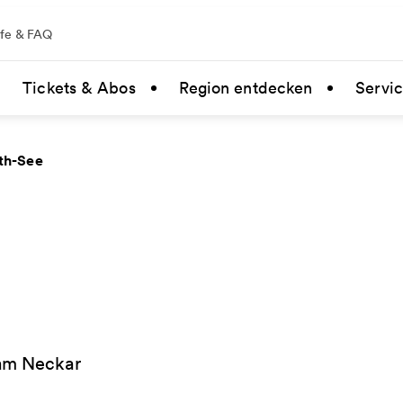
lfe & FAQ
Tickets & Abos
Region entdecken
Servi
th-See
 am Neckar