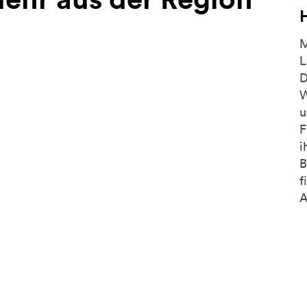
M
L
D
W
u
F
i
B
f
A