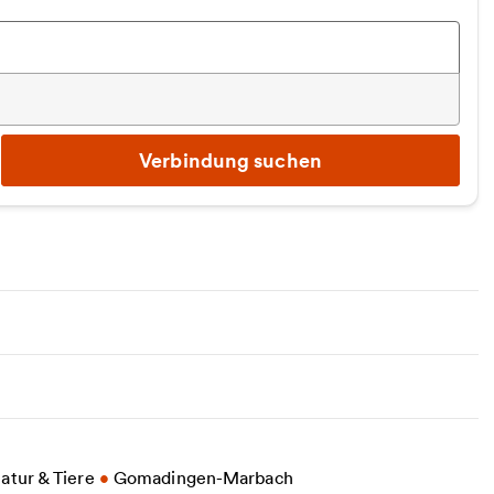
Verbindung suchen
eitere Informationen zu Haupt- und Landgestüt Ma
atur & Tiere
•
Gomadingen-Marbach