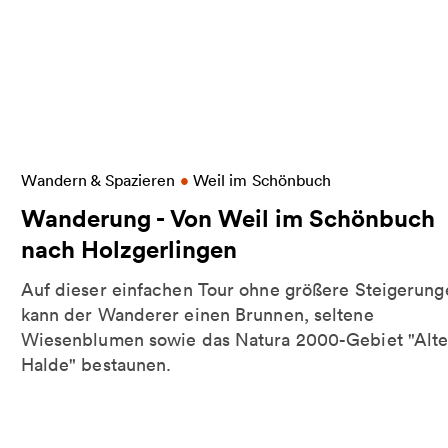
erfälle
Weitere Informationen zu Wanderung - Von Weil 
Wandern & Spazieren
•
Weil im Schönbuch
Wanderung - Von Weil im Schönbuch
nach Holzgerlingen
d
Auf dieser einfachen Tour ohne größere Steigerung
kann der Wanderer einen Brunnen, seltene
Wiesenblumen sowie das Natura 2000-Gebiet "Alt
Halde" bestaunen.