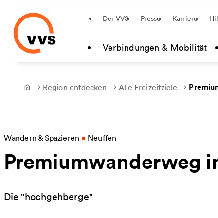
Startseite
Der VVS
Presse
Karriere
Hi
Zum Hauptinhalt springen
Verbindungen & Mobilität
Premiu
Region entdecken
Alle Freizeitziele
Frontpage
Wandern & Spazieren
•
Neuffen
Premiumwanderweg in
Die "hochgehberge"