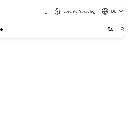
Leichte Sprache
DE
ce
Startseite
Start