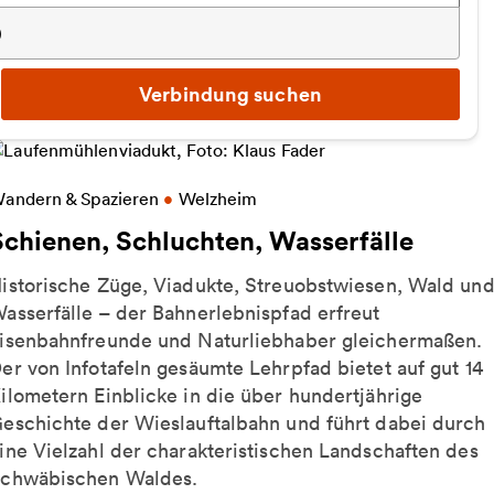
)
Verbindung suchen
eitere Informationen zu Schienen, Schluchten, Wass
andern & Spazieren
•
Welzheim
Schienen, Schluchten, Wasserfälle
istorische Züge, Viadukte, Streuobstwiesen, Wald un
asserfälle – der Bahnerlebnispfad erfreut
isenbahnfreunde und Naturliebhaber gleichermaßen.
er von Infotafeln gesäumte Lehrpfad bietet auf gut 14
ilometern Einblicke in die über hundertjährige
eschichte der Wieslauftalbahn und führt dabei durch
ine Vielzahl der charakteristischen Landschaften des
chwäbischen Waldes.