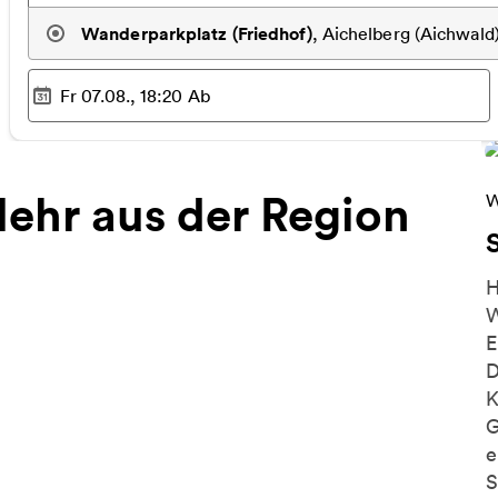
Wanderparkplatz (Friedhof)
,
Aichelberg (Aichwald
Fr 07.08., 18:20
Ab
Ausgewählter Zeitpunkt
:
ehr aus der Region
W
W
H
W
E
D
K
G
e
S