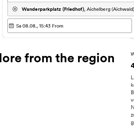
Wanderparkplatz (Friedhof)
,
Aichelberg (Aichwald
Sa 08.08., 15:43
From
Selected time
:
ore from the region
M
W
L
k
B
v
N
z
g