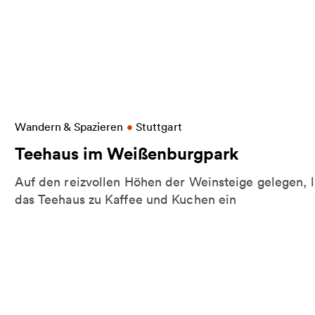
More information on Teehaus im Weißenburgpark
Wandern & Spazieren
•
Stuttgart
Teehaus im Weißenburgpark
Auf den reizvollen Höhen der Weinsteige gelegen, l
das Teehaus zu Kaffee und Kuchen ein