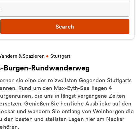
)
Search
ore information on 4-Burgen-Rundwanderweg
andern & Spazieren
•
Stuttgart
4-Burgen-Rundwanderweg
ernen sie eine der reizvollsten Gegenden Stuttgarts
ennen. Rund um den Max-Eyth-See liegen 4
urgenruinen, die uns in längst vergangene Zeiten
ersetzen. Genießen Sie herrliche Ausblicke auf den
eckar und wandern Sie entlang von Weinbergen die
u den besten und steilsten Lagen hier am Neckar
ehören.