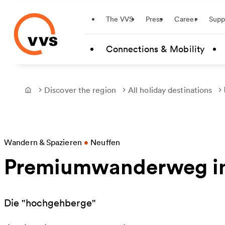
Startseite
The VVS
Press
Career
Supp
Skip to main content
Connections & Mobility
Discover the region
All holiday destinations
Frontpage
Wandern & Spazieren
•
Neuffen
Premiumwanderweg in
Die "hochgehberge"