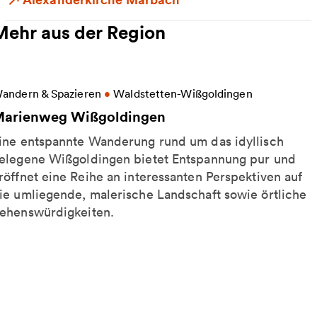
Mehr aus der Region
eitere Informationen zu Marienweg Wißgoldingen
andern & Spazieren
•
Waldstetten-Wißgoldingen
arienweg Wißgoldingen
ine entspannte Wanderung rund um das idyllisch
elegene Wißgoldingen bietet Entspannung pur und
röffnet eine Reihe an interessanten Perspektiven auf
ie umliegende, malerische Landschaft sowie örtliche
ehenswürdigkeiten.